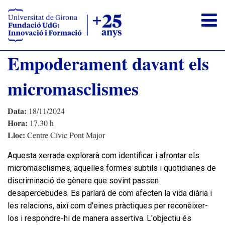
Empoderament davant els
La Fundació
micromasclismes
Formació
Estudiants
Data:
18/11/2024
Empreses
Hora:
17.30 h
Lloc:
Centre Cívic Pont Major
Oficina de Congressos
L'equip humà
Aquesta xerrada explorarà com identificar i afrontar els
micromasclismes, aquelles formes subtils i quotidianes de
FAQS
discriminació de gènere que sovint passen
AREA PRIVADA FUNDACIÓ UDG
desapercebudes. Es parlarà de com afecten la vida diària i
les relacions, així com d'eines pràctiques per reconèixer-
EXTRANET ECONÒMICA
los i respondre-hi de manera assertiva. L'objectiu és