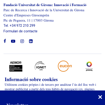
Fundació Universitat de Girona: Innovació i Formació
Parc de Recerca i Innovació de la Universitat de Girona
Centre d'Empreses Giroemprèn
Pic de Peguera, 11 | 17003 Girona
Tel. +34 972 210 299
Formulari de contacte
facebook
youtube
instagram
linkedin
Informació sobre cookies
Avís legal
Protecció de dades
Utilitzem cookies pròpies i de tercers per analitzar l’ús del lloc web i
mostrar publicitat a partir dels teus hàbits de navegació (ex. pàgines
Portal de transparència
×
Més informació
visitades).
Perfil del contractant
Ús de cookies
ACCEPTAR COOKIES