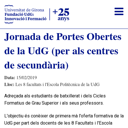
Jornada de Portes Obertes
La Fundació
de la UdG (per als centres
Formació
Estudiants
de secundària)
Empreses
Data:
15/02/2019
Oficina de Congressos
Lloc:
Les 8 facultats i l'Escola Politècnica de la UdG
L'equip humà
Adreçada als estudiants de batxillerat i dels Cicles
FAQS
Formatius de Grau Superior i als seus professors.
AREA PRIVADA FUNDACIÓ UDG
L'objectiu és conèixer de primera mà l'oferta formativa de la
EXTRANET ECONÒMICA
UdG per part dels docents de les 8 Facultats i l'Escola