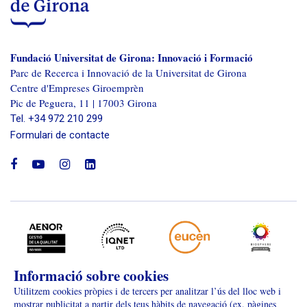
Fundació Universitat de Girona: Innovació i Formació
Parc de Recerca i Innovació de la Universitat de Girona
Centre d'Empreses Giroemprèn
Pic de Peguera, 11 | 17003 Girona
Tel. +34 972 210 299
Formulari de contacte
facebook
youtube
instagram
linkedin
Informació sobre cookies
Avís legal
Protecció de dades
Utilitzem cookies pròpies i de tercers per analitzar l’ús del lloc web i
mostrar publicitat a partir dels teus hàbits de navegació (ex. pàgines
Portal de transparència