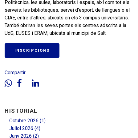
facebook
youtube
instagram
linkedin
Politècnica, les aules, laboratoris i espais, així com tot els
serveis: les biblioteques, servei d'esport, de llengües o el
CIAE, entre d'altres, ubicats en els 3 campus universitaris.
ca
es
També obriran les seves portes els centres adscrits a la
UdG, EUSES i ERAM, ubicats al municipi de Salt.
INSCRIPCIONS
Compartir
HISTORIAL
Octubre 2026 (1)
Juliol 2026 (4)
Juny 2026 (2)